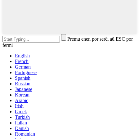
Premu enen por serĉi aŭ ESC por
fermi
English
French
German
Portuguese
Spanish
Russian
Japanese
Korean
Arabic
Irish
Greek
Turkish
Italian
Danish
Romanian