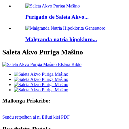
Purigado de Saleta Akvo...
Malgranda natria hipokloro...
Saleta Akvo Puriga Maŝino
Mallonga Priskribo:
Sendu retpoŝton al ni
Elŝuti kiel PDF