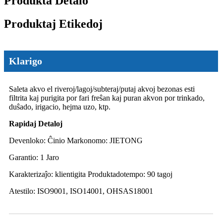
Produkta Detalo
Produktaj Etikedoj
Klarigo
Saleta akvo el riveroj/lagoj/subteraj/putaj akvoj bezonas esti
filtrita kaj purigita por fari freŝan kaj puran akvon por trinkado,
duŝado, irigacio, hejma uzo, ktp.
Rapidaj Detaloj
Devenloko: Ĉinio Markonomo: JIETONG
Garantio: 1 Jaro
Karakterizaĵo: klientigita Produktadotempo: 90 tagoj
Atestilo: ISO9001, ISO14001, OHSAS18001