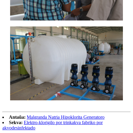
Antaŭa:
Malgranda Natria Hipoklorita Generatoro
Sekva:
Elektro-klorigilo por trinkakva fabriko por
akvodesinfektado