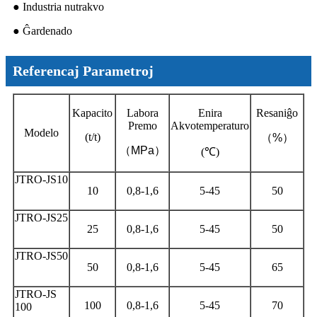
● Industria nutrakvo
● Ĝardenado
Referencaj Parametroj
Kapacito
Labora
Enira
Resaniĝo
Premo
Akvotemperaturo
Modelo
(t/t)
（
%
）
（
MPa
）
(℃)
JTRO-JS10
10
0,8-1,6
5-45
50
JTRO-JS25
25
0,8-1,6
5-45
50
JTRO-JS50
50
0,8-1,6
5-45
65
JTRO-JS
100
0,8-1,6
5-45
70
100