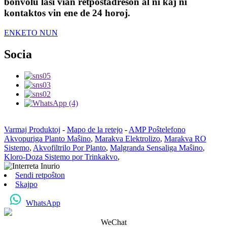
bonvolu lasi vian retpoŝtadreson al ni kaj ni
kontaktos vin ene de 24 horoj.
ENKETO NUN
Socia
Varmaj Produktoj
-
Mapo de la retejo
-
AMP Poŝtelefono
Akvopuriga Planto Maŝino
,
Marakva Elektrolizo
,
Marakva RO
Sistemo
,
Akvofiltrilo Por Planto
,
Malgranda Sensaliga Maŝino
,
Kloro-Doza Sistemo por Trinkakvo
,
Sendi retpoŝton
Skajpo
WhatsApp
WeChat