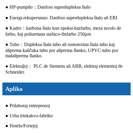
● HP-pumpilo：Danfoss superdupleksa ŝtalo
● Energi-rekuperunuo: Danfoss superdupleksa ŝtalo aŭ ERI
● Kadro：karbona ŝtalo kun epoksi-bazfarbo, meza tavolo de
farbo, kaj poliuretana surfaco-finfarbo 250μm
● Tubo：Dupleksa ŝtala tubo aŭ rustorezista ŝtala tubo kaj
altprema kaŭĉuka tubo por altprema flanko, UPVC-tubo por
malaltprema flanko.
● Elektraĵoj： PLC de Siemens aŭ ABB, elektraj elementoj de
Schneider.
Apliko
● Prilaboraj entreprenoj
● Urba trinkakvo-fabriko
● Hotelo/Feriejoj