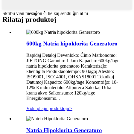
Skribu vian mesaĝon ĉi tie kaj sendu ĝin al ni
Rilataj produktoj
600kg Natria hipoklorita Generatoro
Rapidaj Detaloj Devenloko: Ĉinio Markonomo:
JIETONG Garantio: 1 Jaro Kapacito: 600kg/tage
natria hipoklorita generatoro Karakterizaĵo:
klientigita Produktadotempo: 90 tagoj Atestilo:
ISO9001, ISO14001, OHSAS18001 Teknikaj
Datumoj Kapacito: 600kg/tage Koncentriĝo: 10-
12% Krudmaterialo: Altpureca Salo kaj Urba
krana akvo Salkonsumo: 120kg/tage
Energikonsumo...
Vidu pliajn produktojn
>
Natria Hipoklorita Generatoro