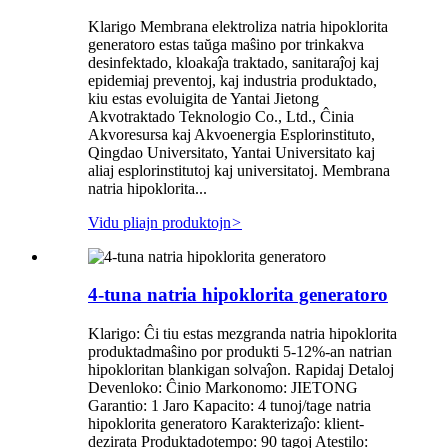
Klarigo Membrana elektroliza natria hipoklorita
generatoro estas taŭga maŝino por trinkakva
desinfektado, kloakaĵa traktado, sanitaraĵoj kaj
epidemiaj preventoj, kaj industria produktado,
kiu estas evoluigita de Yantai Jietong
Akvotraktado Teknologio Co., Ltd., Ĉinia
Akvoresursa kaj Akvoenergia Esplorinstituto,
Qingdao Universitato, Yantai Universitato kaj
aliaj esplorinstitutoj kaj universitatoj. Membrana
natria hipoklorita...
Vidu pliajn produktojn
>
4-tuna natria hipoklorita generatoro
Klarigo: Ĉi tiu estas mezgranda natria hipoklorita
produktadmaŝino por produkti 5-12%-an natrian
hipokloritan blankigan solvaĵon. Rapidaj Detaloj
Devenloko: Ĉinio Markonomo: JIETONG
Garantio: 1 Jaro Kapacito: 4 tunoj/tage natria
hipoklorita generatoro Karakterizaĵo: klient-
dezirata Produktadotempo: 90 tagoj Atestilo: