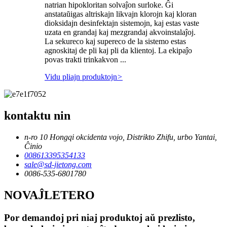
natrian hipokloritan solvaĵon surloke. Ĝi
anstataŭigas altriskajn likvajn klorojn kaj kloran
dioksidajn desinfektajn sistemojn, kaj estas vaste
uzata en grandaj kaj mezgrandaj akvoinstalaĵoj.
La sekureco kaj supereco de la sistemo estas
agnoskitaj de pli kaj pli da klientoj. La ekipaĵo
povas trakti trinkakvon ...
Vidu pliajn produktojn
>
kontaktu nin
n-ro 10 Hongqi okcidenta vojo, Distrikto Zhifu, urbo Yantai,
Ĉinio
008613395354133
sale@sd-jietong.com
0086-535-6801780
NOVAĴLETERO
Por demandoj pri niaj produktoj aŭ prezlisto,