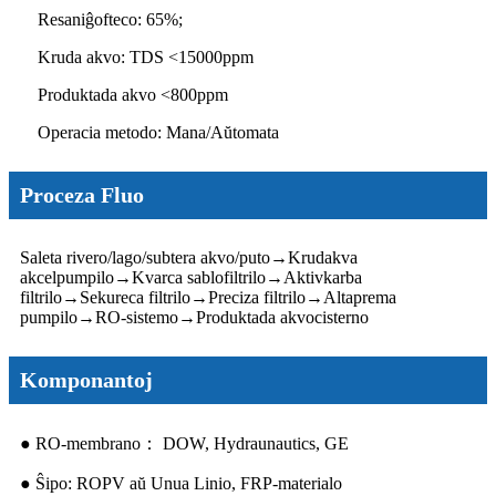
Resaniĝofteco: 65%;
Kruda akvo: TDS <15000ppm
Produktada akvo <800ppm
Operacia metodo: Mana/Aŭtomata
Proceza Fluo
Saleta rivero/lago/subtera akvo/puto
→
Krudakva
akcelpumpilo
→
Kvarca sablofiltrilo
→
Aktivkarba
filtrilo
→
Sekureca filtrilo
→
Preciza filtrilo
→
Altaprema
pumpilo
→
RO-sistemo
→
Produktada akvocisterno
Komponantoj
● RO-membrano： DOW, Hydraunautics, GE
● Ŝipo: ROPV aŭ Unua Linio, FRP-materialo