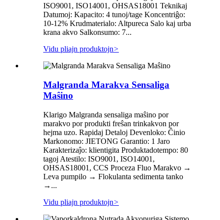
ISO9001, ISO14001, OHSAS18001 Teknikaj
Datumoj: Kapacito: 4 tunoj/tage Koncentriĝo:
10-12% Krudmaterialo: Altpureca Salo kaj urba
krana akvo Salkonsumo: 7...
Vidu pliajn produktojn
>
Malgranda Marakva Sensaliga
Maŝino
Klarigo Malgranda sensaliga maŝino por
marakvo por produkti freŝan trinkakvon por
hejma uzo. Rapidaj Detaloj Devenloko: Ĉinio
Markonomo: JIETONG Garantio: 1 Jaro
Karakterizaĵo: klientigita Produktadotempo: 80
tagoj Atestilo: ISO9001, ISO14001,
OHSAS18001, CCS Proceza Fluo Marakvo →
Leva pumpilo → Flokulanta sedimenta tanko
→...
Vidu pliajn produktojn
>