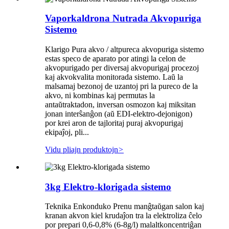
Vaporkaldrona Nutrada Akvopuriga
Sistemo
Klarigo Pura akvo / altpureca akvopuriga sistemo
estas speco de aparato por atingi la celon de
akvopurigado per diversaj akvopurigaj procezoj
kaj akvokvalita monitorada sistemo. Laŭ la
malsamaj bezonoj de uzantoj pri la pureco de la
akvo, ni kombinas kaj permutas la
antaŭtraktadon, inversan osmozon kaj miksitan
jonan interŝanĝon (aŭ EDI-elektro-dejonigon)
por krei aron de tajloritaj puraj akvopurigaj
ekipaĵoj, pli...
Vidu pliajn produktojn
>
3kg Elektro-klorigada sistemo
Teknika Enkonduko Prenu manĝtaŭgan salon kaj
kranan akvon kiel krudaĵon tra la elektroliza ĉelo
por prepari 0,6-0,8% (6-8g/l) malaltkoncentriĝan