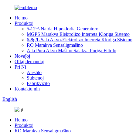
Hejmo
Produktoj
5-12% Natria Hipoklorita Generatoro
MGPS Marakva Elektrolizo Interreta Kloriga Sistemo
6-8g/L Sala Akvo-Elektrolizo Interreta Kloriga Sistemo
RO Marakva Sensaligmaŝino
Alta Pura Akvo Maŝino Salakva Puriga Filtrilo
Novaĵoj
Oftaj demandoj
Pri Ni
Atestilo
Subtenoj
Fabrikvizito
Kontaktu nin
English
Hejmo
Produktoj
RO Marakva Sensaligmaŝino