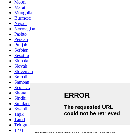
Maori
Marathi
Mongolian
Burmese
Nepali
Norwegian
Pashto
Persian
Punjabi
Serbian
Sesotho
Sinhala
Slovak
Slovenian
Somali
Samoan
Scots Gaelic
Shona
Sindhi
Sundanese
Swahili
Tajik
Tamil
Telugu
Thai