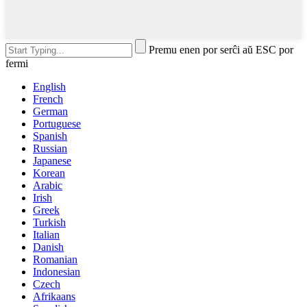
Premu enen por serĉi aŭ ESC por
fermi
English
French
German
Portuguese
Spanish
Russian
Japanese
Korean
Arabic
Irish
Greek
Turkish
Italian
Danish
Romanian
Indonesian
Czech
Afrikaans