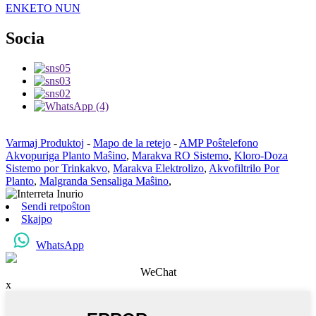
ENKETO NUN
Socia
Varmaj Produktoj
-
Mapo de la retejo
-
AMP Poŝtelefono
Akvopuriga Planto Maŝino
,
Marakva RO Sistemo
,
Kloro-Doza
Sistemo por Trinkakvo
,
Marakva Elektrolizo
,
Akvofiltrilo Por
Planto
,
Malgranda Sensaliga Maŝino
,
Sendi retpoŝton
Skajpo
WhatsApp
WeChat
x