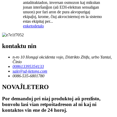
antaŭtraktadon, inversan osmozon kaj miksitan
jonan interŝanĝon (aŭ EDI-elektran sensaligan
unuon) por fari aron de pura akvopurigaj
ekipaĵoj, krome, ĉiuj akvocisternoj en la sistemo
estas ekipitaj per...
enketo
detalo
kontaktu nin
n-ro 10 Hongqi okcidenta vojo, Distrikto Zhifu, urbo Yantai,
Ĉinio
008613395354133
sale@sd-jietong.com
0086-535-6801780
NOVAĴLETERO
Por demandoj pri niaj produktoj aŭ prezlisto,
bonvolu lasi vian retpoŝtadreson al ni kaj ni
kontaktos vin ene de 24 horoj.