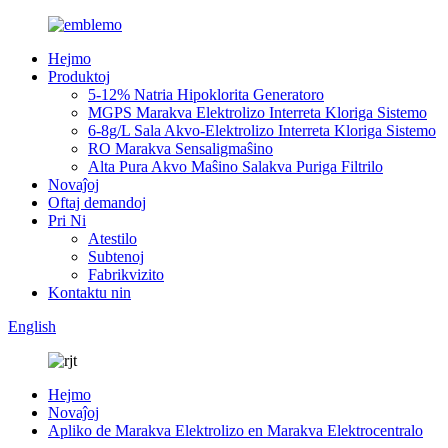
Hejmo
Produktoj
5-12% Natria Hipoklorita Generatoro
MGPS Marakva Elektrolizo Interreta Kloriga Sistemo
6-8g/L Sala Akvo-Elektrolizo Interreta Kloriga Sistemo
RO Marakva Sensaligmaŝino
Alta Pura Akvo Maŝino Salakva Puriga Filtrilo
Novaĵoj
Oftaj demandoj
Pri Ni
Atestilo
Subtenoj
Fabrikvizito
Kontaktu nin
English
Hejmo
Novaĵoj
Apliko de Marakva Elektrolizo en Marakva Elektrocentralo