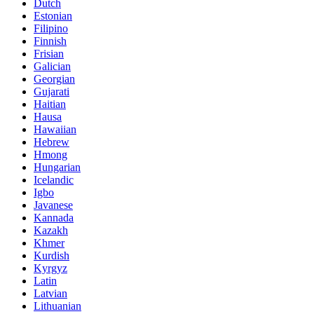
Dutch
Estonian
Filipino
Finnish
Frisian
Galician
Georgian
Gujarati
Haitian
Hausa
Hawaiian
Hebrew
Hmong
Hungarian
Icelandic
Igbo
Javanese
Kannada
Kazakh
Khmer
Kurdish
Kyrgyz
Latin
Latvian
Lithuanian