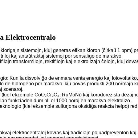
a Elektrocentralo
 klorigajn sistemojn, kiuj generas efikan kloron (ĉirkaŭ 1 ppm) p
riloj kaj antaŭtraktaj sistemoj por sensaligo de marakvo.
filajn transformilojn, rektifilojn kaj elektrolizajn ĉelojn, kiuj d
io: Kun la disvolviĝo de enmara venta energio kaj fotovoltaiko,
ado de hidrogeno per marakvo, kiu povas produkti 200 normajn 
j scenaroj.
oj (kiel ekzemple CoO₂Cr₂O₃, RuMoNi) kaj korodorezista dezajno, 
lan funkciadon dum pli ol 1000 horoj en marakva elektrolizo.
 teknologio (kiel ekzemple sulfurjona oksidiĝa reakcia helpo) r
akvaj elektrocentraloj kovras kaj tradiciajn poluadpreventon k