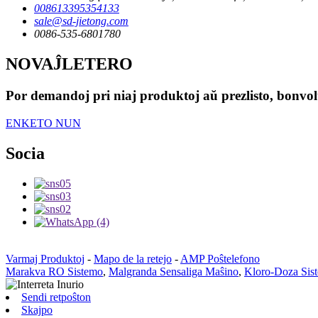
008613395354133
sale@sd-jietong.com
0086-535-6801780
NOVAĴLETERO
Por demandoj pri niaj produktoj aŭ prezlisto, bonvolu
ENKETO NUN
Socia
Varmaj Produktoj
-
Mapo de la retejo
-
AMP Poŝtelefono
Marakva RO Sistemo
,
Malgranda Sensaliga Maŝino
,
Kloro-Doza Sis
Sendi retpoŝton
Skajpo