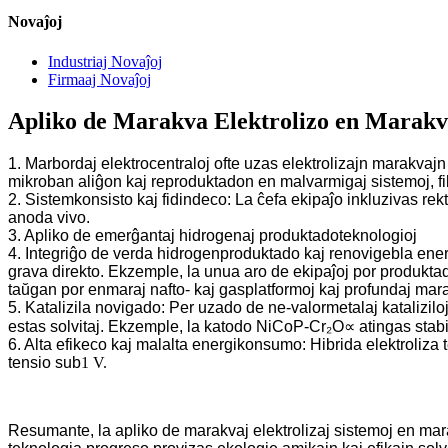
Novaĵoj
Industriaj Novaĵoj
Firmaaj Novaĵoj
Apliko de Marakva Elektrolizo en Marakv
1. Marbordaj elektrocentraloj ofte uzas elektrolizajn marakvajn
mikroban aliĝon kaj reproduktadon en malvarmigaj sistemoj, filt
2. Sistemkonsisto kaj fidindeco: La ĉefa ekipaĵo inkluzivas rekti
anoda vivo.
3. Apliko de emerĝantaj hidrogenaj produktadoteknologioj
4. Integriĝo de verda hidrogenproduktado kaj renovigebla energ
grava direkto. Ekzemple, la unua aro de ekipaĵoj por produkt
taŭgan por enmaraj nafto- kaj gasplatformoj kaj profundaj mara
5. Katalizila novigado: Per uzado de ne-valormetalaj katalizil
estas solvitaj. Ekzemple, la katodo NiCoP-Cr₂O∝ atingas stabi
6. Alta efikeco kaj malalta energikonsumo: Hibrida elektroliza
tensio sub
1 V.
Resumante, la apliko de marakvaj elektrolizaj sistemoj en mar