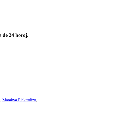
e de 24 horoj.
o
,
Marakva Elektrolizo
,