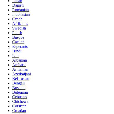
Italian
Danish
Romanian
Indonesian
Czech
Afrikaans
Swedish
Polish
Basque
Catalan
Esperanto
Hindi
Lao
Albanian
Amharic
Armenian
Azerbaijani
Belarusian
Bengali
Bosnian
Bulgarian
Cebuano
Chichewa
Corsican
Croatian