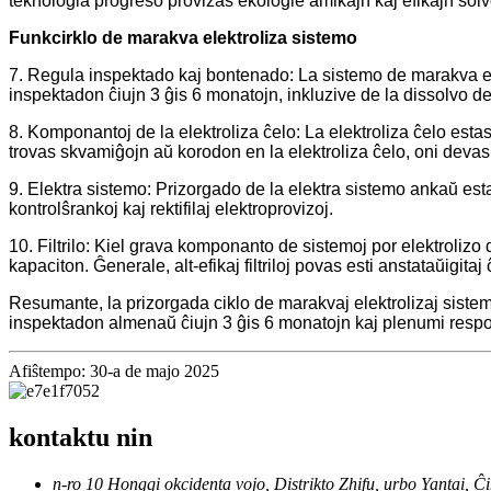
teknologia progreso provizas ekologie amikajn kaj efikajn sol
Funkcirklo de marakva elektroliza sistemo
7. Regula inspektado kaj bontenado: La sistemo de marakva ele
inspektadon ĉiujn 3 ĝis 6 monatojn, inkluzive de la dissolvo de 
8. Komponantoj de la elektroliza ĉelo: La elektroliza ĉelo esta
trovas skvamiĝojn aŭ korodon en la elektroliza ĉelo, oni devas
9. Elektra sistemo: Prizorgado de la elektra sistemo ankaŭ esta
kontrolŝrankoj kaj rektifilaj elektroprovizoj.
10. Filtrilo: Kiel grava komponanto de sistemoj por elektrolizo d
kapaciton. Ĝenerale, alt-efikaj filtriloj povas esti anstataŭigitaj 
Resumante, la prizorgada ciklo de marakvaj elektrolizaj siste
inspektadon almenaŭ ĉiujn 3 ĝis 6 monatojn kaj plenumi res
Afiŝtempo: 30-a de majo 2025
kontaktu nin
n-ro 10 Hongqi okcidenta vojo, Distrikto Zhifu, urbo Yantai, Ĉi