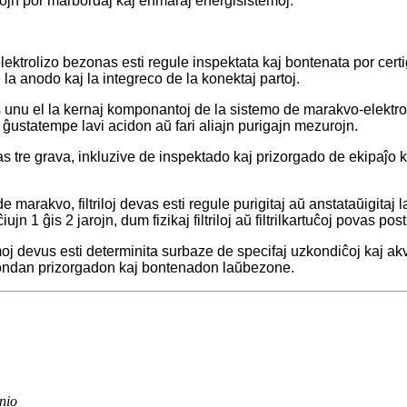
vojn por marbordaj kaj enmaraj energisistemoj.
ktrolizo bezonas esti regule inspektata kaj bontenata por cert
la anodo kaj la integreco de la konektaj partoj.
s unu el la kernaj komponantoj de la sistemo de marakvo-elektrol
 ĝustatempe lavi acidon aŭ fari aliajn purigajn mezurojn.
s tre grava, inkluzive de inspektado kaj prizorgado de ekipaĵo ki
e marakvo, filtriloj devas esti regule purigitaj aŭ anstataŭigitaj
ĉiujn 1 ĝis 2 jarojn, dum fizikaj filtriloj aŭ filtrilkartuĉoj povas p
moj devus esti determinita surbaze de specifaj uzkondiĉoj kaj a
pondan prizorgadon kaj bontenadon laŭbezone.
nio