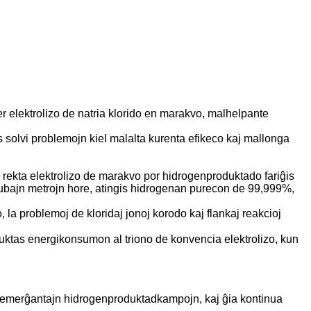
er elektrolizo de natria klorido en marakvo, malhelpante
evas solvi problemojn kiel malalta kurenta efikeco kaj mallonga
 rekta elektrolizo de marakvo por hidrogenproduktado fariĝis
kubajn metrojn hore, atingis hidrogenan purecon de 99,999%,
la problemoj de kloridaj jonoj korodo kaj flankaj reakcioj
eduktas energikonsumon al triono de konvencia elektrolizo, kun
aj emerĝantajn hidrogenproduktadkampojn, kaj ĝia kontinua