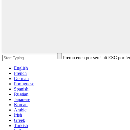
Premu enen por serĉi aŭ ESC por fe
English
French
German
Portuguese
Spanish
Russian
Japanese
Korean
Arabic
Irish
Greek
Turkish