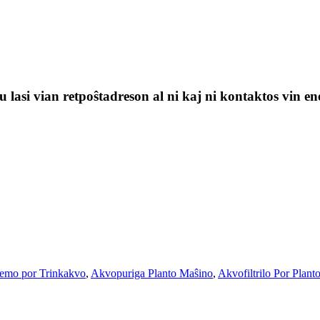
 lasi vian retpoŝtadreson al ni kaj ni kontaktos vin en
temo por Trinkakvo
,
Akvopuriga Planto Maŝino
,
Akvofiltrilo Por Plant