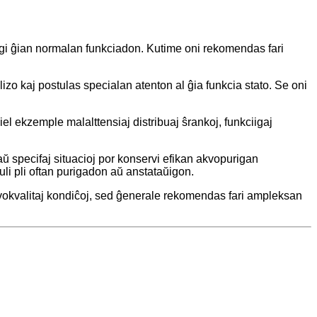
igi ĝian normalan funkciadon. Kutime oni rekomendas fari
izo kaj postulas specialan atenton al ĝia funkcia stato. Se oni
el ekzemple malalttensiaj distribuaj ŝrankoj, funkciigaj
 laŭ specifaj situacioj por konservi efikan akvopurigan
ostuli pli oftan purigadon aŭ anstataŭigon.
kvokvalitaj kondiĉoj, sed ĝenerale rekomendas fari ampleksan