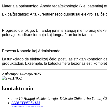
Materiala optimumigo: Anoda tegaĵteknologio (kiel patentitaj t
Ekipaĵĝisdatigo: Alta kurentdenseco dupolusaj elektrolizaj ĉel
Progreso de lokigo: Enlandaj joninterŝanĝaj membranaj elektroli
polusajn kradtransformojn kaj longdaŭran funkciadon.
Procesa Kontrolo kaj Administrado
La funkciado de elektrolizaj ĉeloj postulas striktan kontrolon 
produktadon. Ekzemple, la katodkamero bezonas esti kompletig
Afiŝtempo: 14-majo-2025
kontaktu nin
n-ro 10 Hongqi okcidenta vojo, Distrikto Zhifu, urbo Yantai, Ĉi
008613395354133