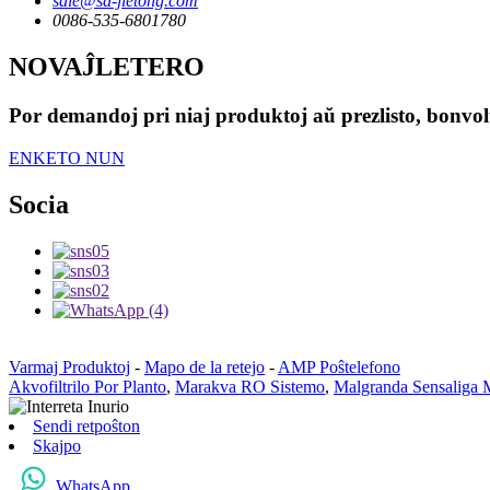
sale@sd-jietong.com
0086-535-6801780
NOVAĴLETERO
Por demandoj pri niaj produktoj aŭ prezlisto, bonvolu
ENKETO NUN
Socia
Varmaj Produktoj
-
Mapo de la retejo
-
AMP Poŝtelefono
Akvofiltrilo Por Planto
,
Marakva RO Sistemo
,
Malgranda Sensaliga 
Sendi retpoŝton
Skajpo
WhatsApp