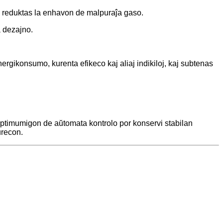
aj reduktas la enhavon de malpuraĵa gaso.
a dezajno.
nergikonsumo, kurenta efikeco kaj aliaj indikiloj, kaj subtenas
j optimumigon de aŭtomata kontrolo por konservi stabilan
urecon.