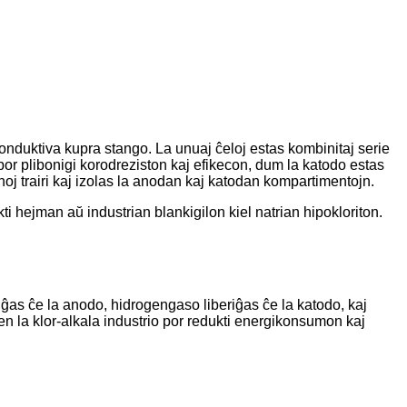
onduktiva kupra stango. La unuaj ĉeloj estas kombinitaj serie
j por plibonigi korodreziston kaj efikecon, dum la katodo estas
oj trairi kaj izolas la anodan kaj katodan kompartimentojn.
i hejman aŭ industrian blankigilon kiel natrian hipokloriton.
ĝas ĉe la anodo, hidrogengaso liberiĝas ĉe la katodo, kaj
 en la klor-alkala industrio por redukti energikonsumon kaj