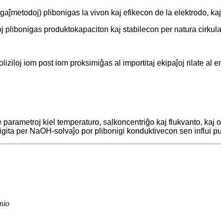
egaĵmetodoj) plibonigas la vivon kaj efikecon de la elektrodo, k
oj plibonigas produktokapaciton kaj stabilecon per natura cirkul
ziloj iom post iom proksimiĝas al importitaj ekipaĵoj rilate al e
de parametroj kiel temperaturo, salkoncentriĝo kaj flukvanto, ka
ita per NaOH-solvaĵo por plibonigi konduktivecon sen influi p
nio