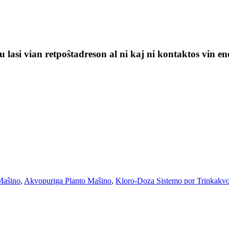
 lasi vian retpoŝtadreson al ni kaj ni kontaktos vin en
Maŝino
,
Akvopuriga Planto Maŝino
,
Kloro-Doza Sistemo por Trinkakv