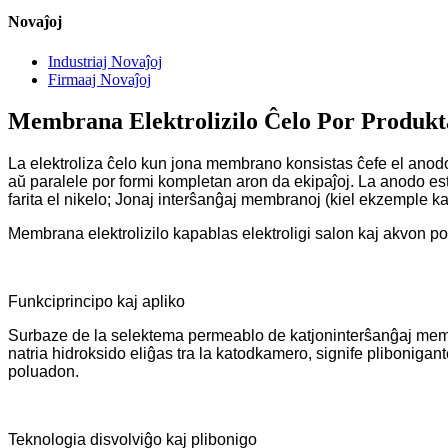
Novaĵoj
Industriaj Novaĵoj
Firmaaj Novaĵoj
Membrana Elektrolizilo Ĉelo Por Produkt
La elektroliza ĉelo kun jona membrano konsistas ĉefe el anodo
aŭ paralele por formi kompletan aron da ekipaĵoj. La anodo estas 
farita el nikelo; Jonaj interŝanĝaj membranoj (kiel ekzemple k
Membrana elektrolizilo kapablas elektroligi salon kaj akvon po
Funkciprincipo kaj apliko
Surbaze de la selektema permeablo de katjoninterŝanĝaj membra
natria hidroksido eliĝas tra la katodkamero, signife plibonigan
poluadon.
Teknologia disvolviĝo kaj plibonigo