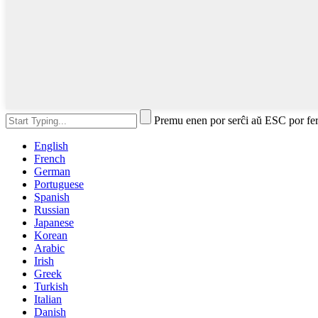
Premu enen por serĉi aŭ ESC por fe
English
French
German
Portuguese
Spanish
Russian
Japanese
Korean
Arabic
Irish
Greek
Turkish
Italian
Danish