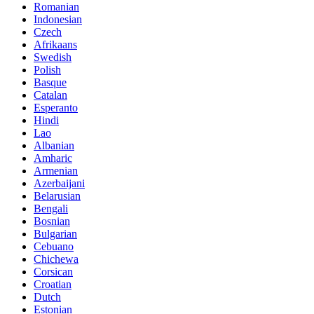
Romanian
Indonesian
Czech
Afrikaans
Swedish
Polish
Basque
Catalan
Esperanto
Hindi
Lao
Albanian
Amharic
Armenian
Azerbaijani
Belarusian
Bengali
Bosnian
Bulgarian
Cebuano
Chichewa
Corsican
Croatian
Dutch
Estonian