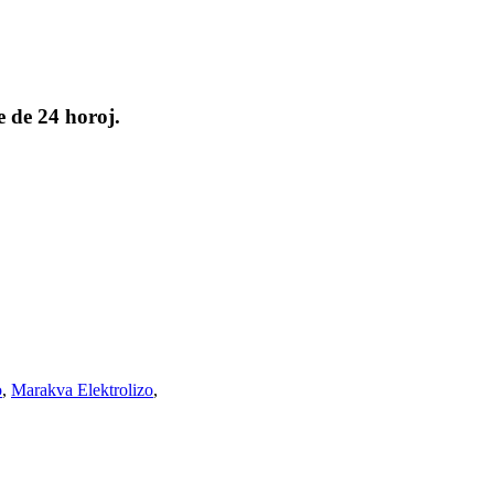
e de 24 horoj.
o
,
Marakva Elektrolizo
,