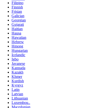
Filipino
Finnish
Frisian
Galician
Georgian
Gujarati
Haitian
Hausa
Hawaiian
Hebrew
Hmong
Hungarian
Icelandic
Igbo
Javanese
Kannada
Kazakh
Khmer
Kurdish
Kyrgyz
Latin
Latvian
Lithuanian
Luxembou..
Macedonian