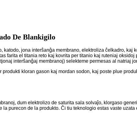
ado De Blankigilo
, katodo, jona interŝanĝa membrano, elektroliza ĉelkadro, kaj k
farita el titania reto kaj kovrita per titanio kaj ruteniaj oksido
atjonaj interŝanĝaj membranoj) selekteme permesas al natriaj jon
r produkti kloran gason kaj mordan sodon, kaj poste plue produkt
noj, dum elektrolizo de saturita sala solvaĵo, klorgaso generi
te la purecon de la produkto. Ĉi tiu teknologio estas vaste uzata