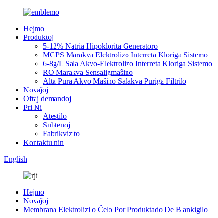
Hejmo
Produktoj
5-12% Natria Hipoklorita Generatoro
MGPS Marakva Elektrolizo Interreta Kloriga Sistemo
6-8g/L Sala Akvo-Elektrolizo Interreta Kloriga Sistemo
RO Marakva Sensaligmaŝino
Alta Pura Akvo Maŝino Salakva Puriga Filtrilo
Novaĵoj
Oftaj demandoj
Pri Ni
Atestilo
Subtenoj
Fabrikvizito
Kontaktu nin
English
Hejmo
Novaĵoj
Membrana Elektrolizilo Ĉelo Por Produktado De Blankigilo