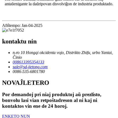
antaŭenigante la daŭripovan disvolviĝon de industria produktado.
Afiŝtempo: Jan-04-2025
kontaktu nin
n-ro 10 Hongqi okcidenta vojo, Distrikto Zhifu, urbo Yantai,
Ĉinio
008613395354133
sale@sd-jietong.com
0086-535-6801780
NOVAĴLETERO
Por demandoj pri niaj produktoj aŭ prezlisto,
bonvolu lasi vian retpoŝtadreson al ni kaj ni
kontaktos vin ene de 24 horoj.
ENKETO NUN