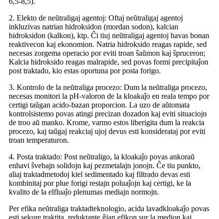
6,5-8,5).
2. Elekto de neŭtraligaj agentoj: Oftaj neŭtraligaj agentoj
inkluzivas natrian hidroksidon (mordan sodon), kalcian
hidroksidon (kalkon), ktp. Ĉi tiuj neŭtraligaj agentoj havas bonan
reaktivecon kaj ekonomion. Natria hidroksido reagas rapide, sed
necesas zorgema operacio por eviti troan ŝaŭmon kaj ŝpruceron;
Kalcia hidroksido reagas malrapide, sed povas formi precipitaĵon
post traktado, kio estas oportuna por posta forigo.
3. Kontrolo de la neŭtraliga procezo: Dum la neŭtraliga procezo,
necesas monitori la pH-valoron de la kloakaĵo en reala tempo por
certigi taŭgan acido-bazan proporcion. La uzo de aŭtomata
kontrolsistemo povas atingi precizan dozadon kaj eviti situaciojn
de troo aŭ manko. Krome, varmo estos liberigita dum la reakcia
procezo, kaj taŭgaj reakciaj ujoj devus esti konsiderataj por eviti
troan temperaturon.
4. Posta traktado: Post neŭtraligo, la kloakaĵo povas ankoraŭ
enhavi ŝvebajn solidojn kaj pezmetalajn jonojn. Ĉe tiu punkto,
aliaj traktadmetodoj kiel sedimentado kaj filtrado devas esti
kombinitaj por plue forigi restajn poluaĵojn kaj certigi, ke la
kvalito de la elfluaĵo plenumas mediajn normojn.
Per efika neŭtraliga traktadteknologio, acida lavadkloakaĵo povas
esti sekure traktita, reduktante ĝian efikon sur la medion kaj