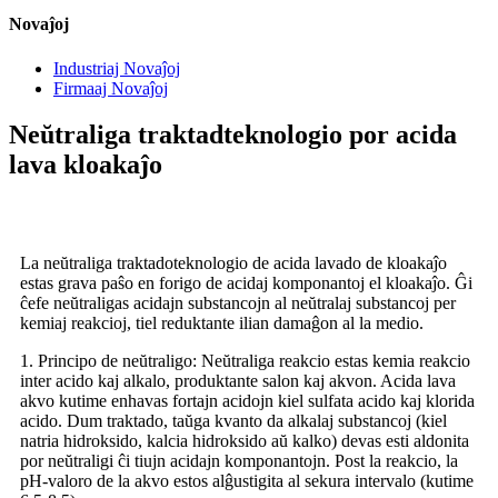
Novaĵoj
Industriaj Novaĵoj
Firmaaj Novaĵoj
Neŭtraliga traktadteknologio por acida
lava kloakaĵo
La neŭtraliga traktadoteknologio de acida lavado de kloakaĵo
estas grava paŝo en forigo de acidaj komponantoj el kloakaĵo. Ĝi
ĉefe neŭtraligas acidajn substancojn al neŭtralaj substancoj per
kemiaj reakcioj, tiel reduktante ilian damaĝon al la medio.
1. Principo de neŭtraligo: Neŭtraliga reakcio estas kemia reakcio
inter acido kaj alkalo, produktante salon kaj akvon. Acida lava
akvo kutime enhavas fortajn acidojn kiel sulfata acido kaj klorida
acido. Dum traktado, taŭga kvanto da alkalaj substancoj (kiel
natria hidroksido, kalcia hidroksido aŭ kalko) devas esti aldonita
por neŭtraligi ĉi tiujn acidajn komponantojn. Post la reakcio, la
pH-valoro de la akvo estos alĝustigita al sekura intervalo (kutime