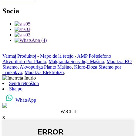
Socia
Varmaj Produktoj
-
Mapo de la retejo
-
AMP Poŝtelefono
Akvofiltrilo Por Planto
,
Malgranda Sensaliga Maŝino
,
Marakva RO
Sistemo
,
Akvopuriga Planto Maŝino
,
Kloro-Doza Sistemo por
Trinkakvo
,
Marakva Elektrolizo
,
Sendi retpoŝton
Skajpo
WhatsApp
WeChat
x