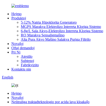
Hejmo
Produktoj
5-12% Natria Hipoklorita Generatoro
MGPS Marakva Elektrolizo Interreta Kloriga Sistemo
6-8g/L Sala Akvo-Elektrolizo Interreta Kloriga Sistemo
RO Marakva Sensaligmaŝino
Alta Pura Akvo Maŝino Salakva Puriga Filtrilo
Novaĵoj
Oftaj demandoj
Pri Ni
Atestilo
Subtenoj
Fabrikvizito
Kontaktu nin
English
Hejmo
Novaĵoj
Neŭtraliga traktadteknologio por acida lava kloakaĵo