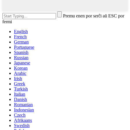
Premu enen por serĉi aŭ ESC por
fermi
English
French
German
Portuguese
Spanish
Russian
Japanese
Korean
Arabic
Irish
Greek
Turkish
Italian
Danish
Romanian
Indonesian
Czech
Afrikaans
Swedish